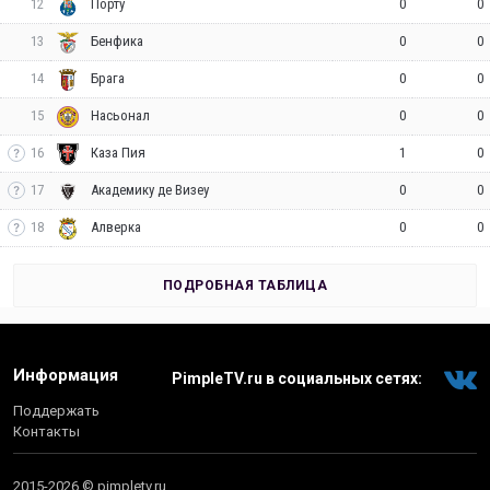
12
0
0
Порту
13
0
0
Бенфика
14
0
0
Брага
15
0
0
Насьонал
16
1
0
Каза Пия
17
0
0
Академику де Визеу
18
0
0
Алверка
ПОДРОБНАЯ ТАБЛИЦА
Информация
PimpleTV.ru в социальных сетях:
Поддержать
Контакты
2015-2026 © pimpletv.ru