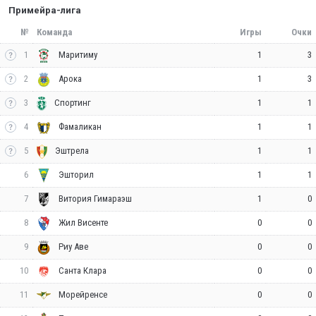
Примейра-лига
№
Команда
Игры
Очки
1
1
3
Маритиму
2
1
3
Арока
3
1
1
Спортинг
4
1
1
Фамаликан
5
1
1
Эштрела
6
1
1
Эшторил
7
1
0
Витория Гимараэш
8
0
0
Жил Висенте
9
0
0
Риу Аве
10
0
0
Санта Клара
11
0
0
Морейренсе