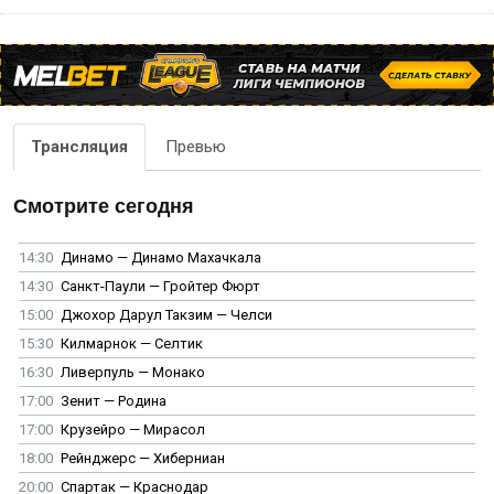
Трансляция
Превью
Смотрите сегодня
14:30
Динамо — Динамо Махачкала
14:30
Санкт-Паули — Гройтер Фюрт
15:00
Джохор Дарул Такзим — Челси
15:30
Килмарнок — Селтик
16:30
Ливерпуль — Монако
17:00
Зенит — Родина
17:00
Крузейро — Мирасол
18:00
Рейнджерс — Хиберниан
20:00
Спартак — Краснодар