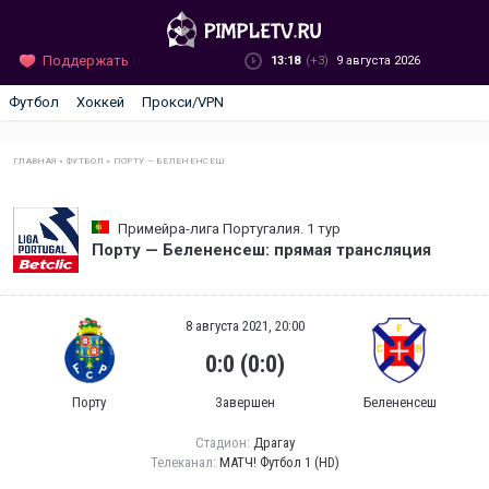
Поддержать
13:18
(+3)
9 августа 2026
Футбол
Хоккей
Прокси/VPN
ГЛАВНАЯ
»
ФУТБОЛ
»
ПОРТУ — БЕЛЕНЕНСЕШ
Примейра-лига Португалия. 1 тур
Порту — Белененсеш: прямая трансляция
8 августа 2021, 20:00
0:0 (0:0)
Порту
Завершен
Белененсеш
Стадион:
Драгау
Телеканал:
МАТЧ! Футбол 1 (HD)