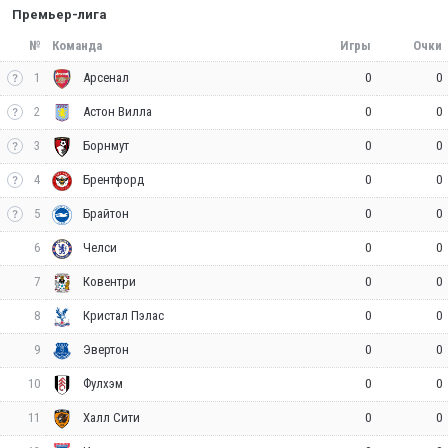
Премьер-лига
№
Команда
Игры
Очки
1
0
0
Арсенал
2
0
0
Астон Вилла
3
0
0
Борнмут
4
0
0
Брентфорд
5
0
0
Брайтон
6
0
0
Челси
7
0
0
Ковентри
8
0
0
Кристал Пэлас
9
0
0
Эвертон
10
0
0
Фулхэм
11
0
0
Халл Сити