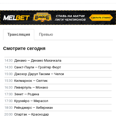
Трансляция
Превью
Смотрите сегодня
14:30
Динамо — Динамо Махачкала
14:30
Санкт-Паули — Гройтер Фюрт
15:00
Джохор Дарул Такзим — Челси
15:30
Килмарнок — Селтик
16:30
Ливерпуль — Монако
17:00
Зенит — Родина
17:00
Крузейро — Мирасол
18:00
Рейнджерс — Хиберниан
20:00
Спартак — Краснодар