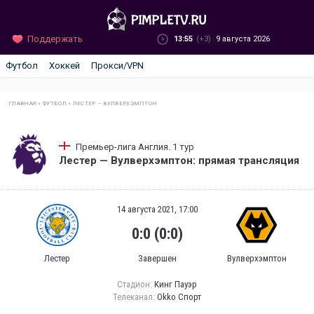
Поддержать
13:55
(+3)
9 августа 2026
Футбол
Хоккей
Прокси/VPN
ГЛАВНАЯ
»
ФУТБОЛ
»
ЛЕСТЕР — ВУЛВЕРХЭМПТОН
Премьер-лига Англия. 1 тур
Лестер — Вулверхэмптон: прямая трансляция
14 августа 2021, 17:00
0:0 (0:0)
Лестер
Завершен
Вулверхэмптон
Стадион:
Кинг Пауэр
Телеканал:
Okko Спорт