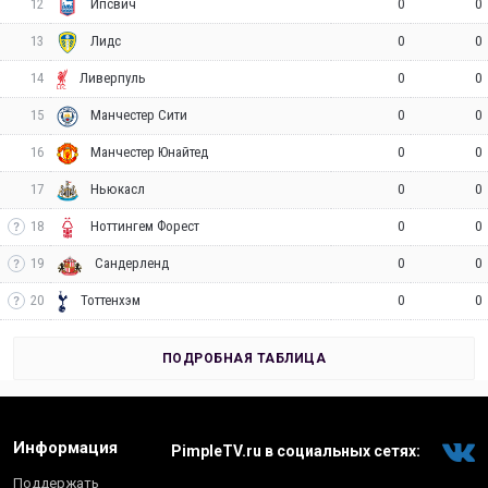
12
0
0
Ипсвич
13
0
0
Лидс
14
0
0
Ливерпуль
15
0
0
Манчестер Сити
16
0
0
Манчестер Юнайтед
17
0
0
Ньюкасл
18
0
0
Ноттингем Форест
19
0
0
Сандерленд
20
0
0
Тоттенхэм
ПОДРОБНАЯ ТАБЛИЦА
Информация
PimpleTV.ru в социальных сетях:
Поддержать