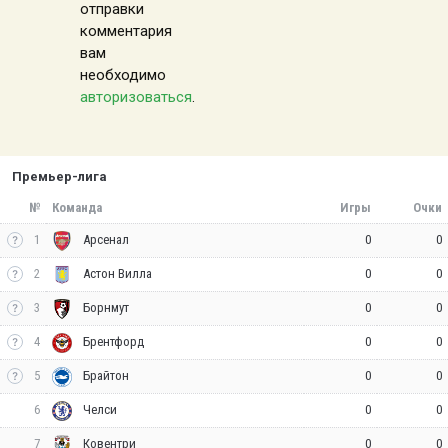
отправки
комментария
вам
необходимо
авторизоваться
.
Премьер-лига
№
Команда
Игры
Очки
1
0
0
Арсенал
2
0
0
Астон Вилла
3
0
0
Борнмут
4
0
0
Брентфорд
5
0
0
Брайтон
6
0
0
Челси
7
0
0
Ковентри