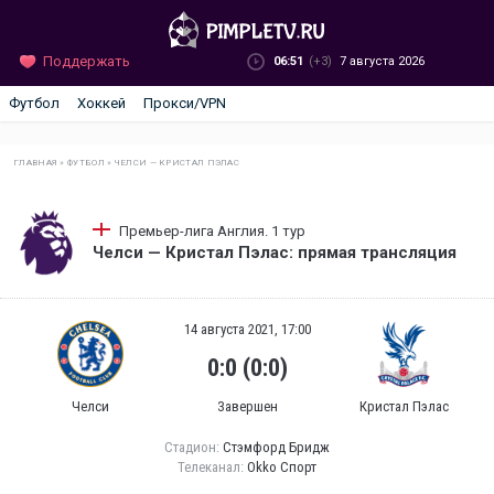
Поддержать
06:51
(+3)
7 августа 2026
Футбол
Хоккей
Прокси/VPN
ГЛАВНАЯ
»
ФУТБОЛ
»
ЧЕЛСИ — КРИСТАЛ ПЭЛАС
Премьер-лига Англия. 1 тур
Челси — Кристал Пэлас: прямая трансляция
14 августа 2021, 17:00
0:0 (0:0)
Челси
Завершен
Кристал Пэлас
Стадион:
Стэмфорд Бридж
Телеканал:
Okko Спорт