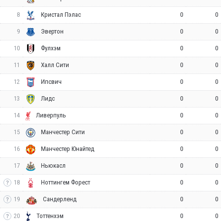
8
0
0
Кристал Пэлас
9
0
0
Эвертон
10
0
0
Фулхэм
11
0
0
Халл Сити
12
0
0
Ипсвич
13
0
0
Лидс
14
0
0
Ливерпуль
15
0
0
Манчестер Сити
16
0
0
Манчестер Юнайтед
17
0
0
Ньюкасл
18
0
0
Ноттингем Форест
19
0
0
Сандерленд
20
0
0
Тоттенхэм