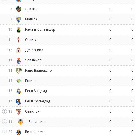
8
0
0
Леванте
9
0
0
Малага
10
0
0
Расинг Сантандер
11
0
0
Сельта
12
0
0
Депортиво
13
0
0
Эспаньол
14
0
0
Райо Вальекано
15
0
0
Бетис
16
0
0
Реал Мадрид
17
0
0
Реал Сосьедад
18
0
0
Севилья
19
0
0
Валенсия
20
0
0
Вильярреал