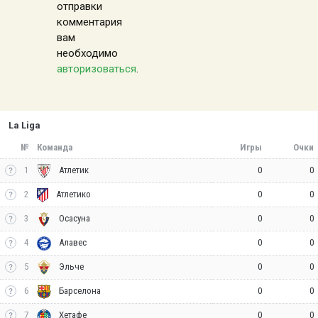
отправки
комментария
вам
необходимо
авторизоваться
.
La Liga
№
Команда
Игры
Очки
1
0
0
Атлетик
2
0
0
Атлетико
3
0
0
Осасуна
4
0
0
Алавес
5
0
0
Эльче
6
0
0
Барселона
7
0
0
Хетафе