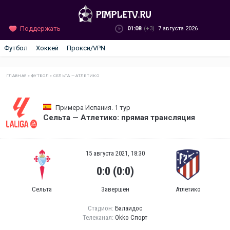
Поддержать
01:08
(+3)
7 августа 2026
Футбол
Хоккей
Прокси/VPN
ГЛАВНАЯ
»
ФУТБОЛ
»
СЕЛЬТА — АТЛЕТИКО
Примера Испания. 1 тур
Сельта — Атлетико: прямая трансляция
15 августа 2021, 18:30
0:0 (0:0)
Сельта
Завершен
Атлетико
Стадион:
Балаидос
Телеканал:
Okko Спорт