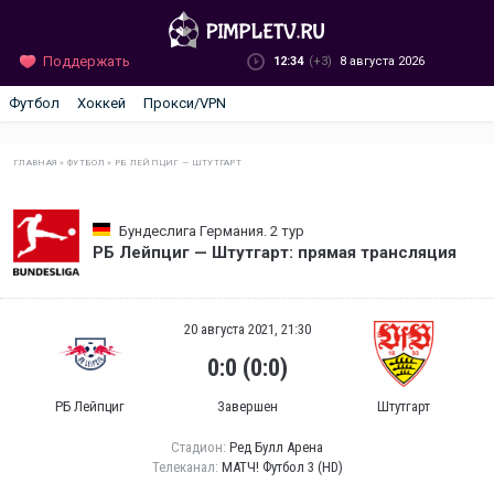
Поддержать
12:34
(+3)
8 августа 2026
Футбол
Хоккей
Прокси/VPN
ГЛАВНАЯ
»
ФУТБОЛ
»
РБ ЛЕЙПЦИГ — ШТУТГАРТ
Бундеслига Германия. 2 тур
РБ Лейпциг — Штутгарт: прямая трансляция
20 августа 2021, 21:30
0:0 (0:0)
РБ Лейпциг
Завершен
Штутгарт
Стадион:
Ред Булл Арена
Телеканал:
МАТЧ! Футбол 3 (HD)