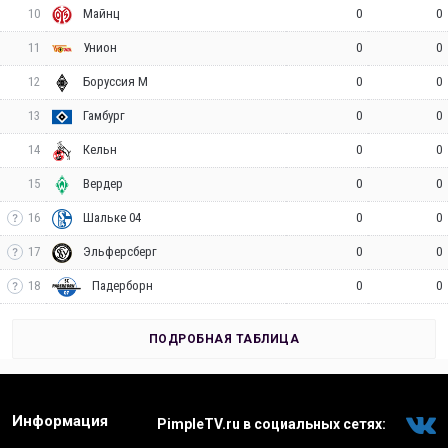
10
0
0
Майнц
11
0
0
Унион
12
0
0
Боруссия М
13
0
0
Гамбург
14
0
0
Кельн
15
0
0
Вердер
16
0
0
Шальке 04
17
0
0
Эльферсберг
18
0
0
Падерборн
ПОДРОБНАЯ ТАБЛИЦА
Информация
PimpleTV.ru в социальных сетях: