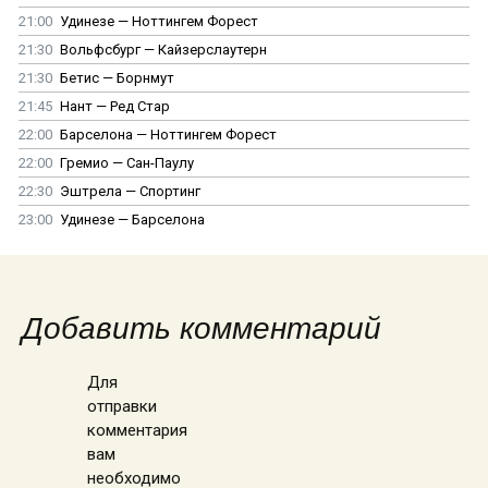
21:00
Удинезе — Ноттингем Форест
21:30
Вольфсбург — Кайзерслаутерн
21:30
Бетис — Борнмут
21:45
Нант — Ред Стар
22:00
Барселона — Ноттингем Форест
22:00
Гремио — Сан-Паулу
22:30
Эштрела — Спортинг
23:00
Удинезе — Барселона
Добавить комментарий
Для
отправки
комментария
вам
необходимо