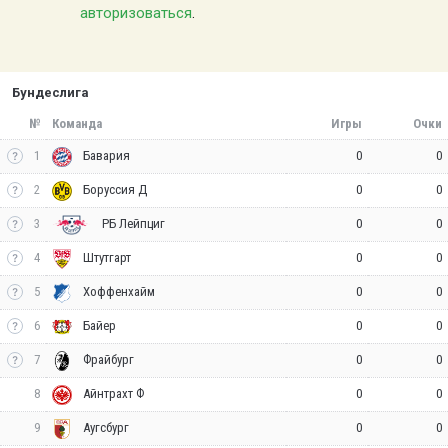
авторизоваться
.
Бундеслига
№
Команда
Игры
Очки
1
0
0
Бавария
2
0
0
Боруссия Д
3
0
0
РБ Лейпциг
4
0
0
Штутгарт
5
0
0
Хоффенхайм
6
0
0
Байер
7
0
0
Фрайбург
8
0
0
Айнтрахт Ф
9
0
0
Аугсбург