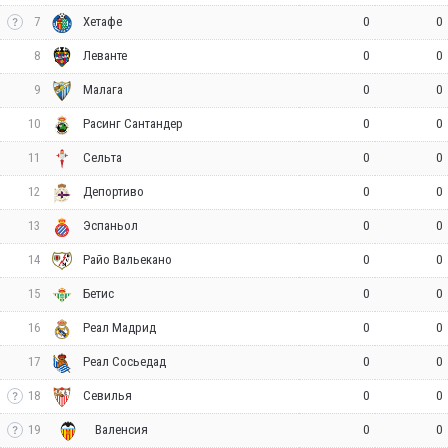
7
0
0
Хетафе
8
0
0
Леванте
9
0
0
Малага
10
0
0
Расинг Сантандер
11
0
0
Сельта
12
0
0
Депортиво
13
0
0
Эспаньол
14
0
0
Райо Вальекано
15
0
0
Бетис
16
0
0
Реал Мадрид
17
0
0
Реал Сосьедад
18
0
0
Севилья
19
0
0
Валенсия