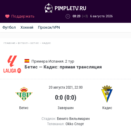
Поддержать
03:23
(+3)
6 августа 2026
Футбол
Хоккей
Прокси/VPN
ГЛАВНАЯ
»
ФУТБОЛ
»
БЕТИС — КАДИС
Примера Испания. 2 тур
Бетис — Кадис: прямая трансляция
20 августа 2021, 22:00
0:0 (0:0)
Бетис
Завершен
Кадис
Стадион:
Бенито Вильямарин
Телеканал:
Okko Спорт