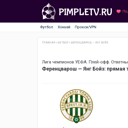
По
Футбол
Хоккей
Прокси/VPN
ГЛАВНАЯ
»
ФУТБОЛ
»
ФЕРЕНЦВАРОШ — ЯНГ БОЙЗ
Лига чемпионов УЕФА. Плей-офф. Ответны
Ференцварош — Янг Бойз: прямая 