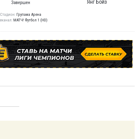
Янг Бойз
Завершен
Стадион:
Групама Арена
еканал:
МАТЧ! Футбол 1 (HD)