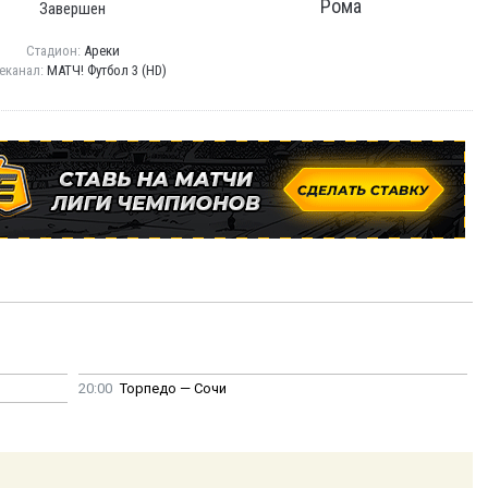
Рома
Завершен
Стадион:
Ареки
еканал:
МАТЧ! Футбол 3 (HD)
20:00
Торпедо — Сочи