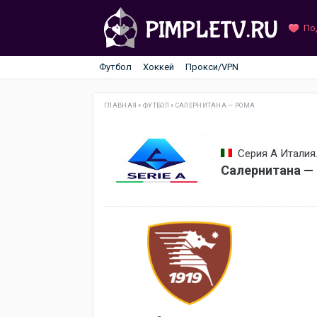
По
Футбол
Хоккей
Прокси/VPN
ГЛАВНАЯ
»
ФУТБОЛ
»
САЛЕРНИТАНА — РОМА
Серия А Италия.
Салернитана —