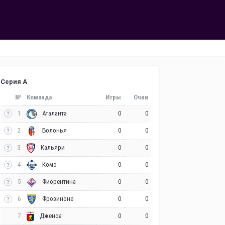
Серия А
№
Команда
Игры
Очки
1
0
0
Аталанта
2
0
0
Болонья
3
0
0
Кальяри
4
0
0
Комо
5
0
0
Фиорентина
6
0
0
Фрозиноне
7
0
0
Дженоа