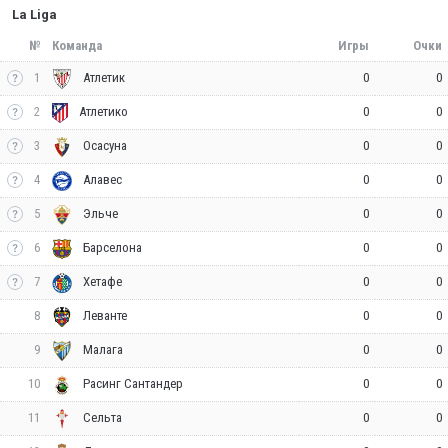
La Liga
№
Команда
Игры
Очки
1
0
0
Атлетик
2
0
0
Атлетико
3
0
0
Осасуна
4
0
0
Алавес
5
0
0
Эльче
6
0
0
Барселона
7
0
0
Хетафе
8
0
0
Леванте
9
0
0
Малага
10
0
0
Расинг Сантандер
11
0
0
Сельта