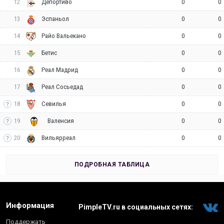
12
0
0
Депортиво
13
0
0
Эспаньол
14
0
0
Райо Вальекано
15
0
0
Бетис
16
0
0
Реал Мадрид
17
0
0
Реал Сосьедад
18
0
0
Севилья
19
0
0
Валенсия
20
0
0
Вильярреал
ПОДРОБНАЯ ТАБЛИЦА
Информация
PimpleTV.ru в социальных сетях:
Поддержать