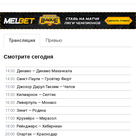
Трансляция
Превью
Смотрите сегодня
14:30
Динамо — Динамо Махачкала
14:30
Санкт-Паули — Гройтер Фюрт
15:00
Джохор Дарул Такзим — Челси
15:30
Килмарнок — Селтик
16:30
Ливерпуль — Монако
17:00
Зенит — Родина
17:00
Крузейро — Мирасол
18:00
Рейнджерс — Хиберниан
20:00
Спартак — Краснодар