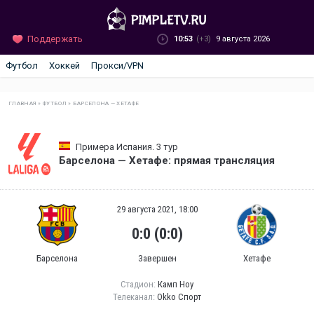
Поддержать
10:53
(+3)
9 августа 2026
Футбол
Хоккей
Прокси/VPN
ГЛАВНАЯ
»
ФУТБОЛ
»
БАРСЕЛОНА — ХЕТАФЕ
Примера Испания. 3 тур
Барселона — Хетафе: прямая трансляция
29 августа 2021, 18:00
0:0 (0:0)
Барселона
Завершен
Хетафе
Стадион:
Камп Ноу
Телеканал:
Okko Спорт