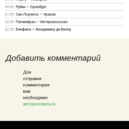
20:30
Рубин — Оренбург
21:00
Сан-Лоренсо — Уракан
22:00
Палмейрас — Интернасьонал
22:30
Бенфика — Академику де Визеу
Добавить комментарий
Для
отправки
комментария
вам
необходимо
авторизоваться
.