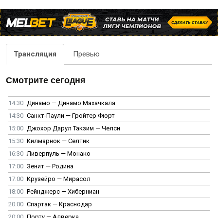
Трансляция
Превью
Смотрите сегодня
14:30
Динамо — Динамо Махачкала
14:30
Санкт-Паули — Гройтер Фюрт
15:00
Джохор Дарул Такзим — Челси
15:30
Килмарнок — Селтик
16:30
Ливерпуль — Монако
17:00
Зенит — Родина
17:00
Крузейро — Мирасол
18:00
Рейнджерс — Хиберниан
20:00
Спартак — Краснодар
20:00
Порту — Алверка