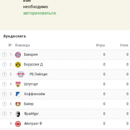
вам
необходимо
авторизоваться
.
Бундеслига
№
Команда
Игры
Очки
1
0
0
Бавария
2
0
0
Боруссия Д
3
0
0
РБ Лейпциг
4
0
0
Штутгарт
5
0
0
Хоффенхайм
6
0
0
Байер
7
0
0
Фрайбург
8
0
0
Айнтрахт Ф