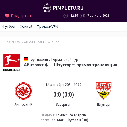
Поддержать
22:55
(+3)
7 августа 2026
Футбол
Хоккей
Прокси/VPN
ГЛАВНАЯ
»
ФУТБОЛ
»
АЙНТРАХТ Ф — ШТУТГАРТ
Бундеслига Германия. 4 тур
Айнтрахт Ф — Штутгарт: прямая трансляция
12 сентября 2021, 16:30
0:0 (0:0)
Айнтрахт Ф
Завершен
Штутгарт
Стадион:
Коммерцбанк-Арена
Телеканал:
МАТЧ! Футбол 3 (HD)