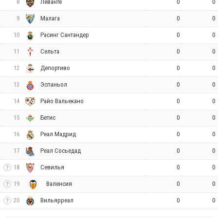
8
0
0
Леванте
9
0
0
Малага
10
0
0
Расинг Сантандер
11
0
0
Сельта
12
0
0
Депортиво
13
0
0
Эспаньол
14
0
0
Райо Вальекано
15
0
0
Бетис
16
0
0
Реал Мадрид
17
0
0
Реал Сосьедад
18
0
0
Севилья
19
0
0
Валенсия
20
0
0
Вильярреал