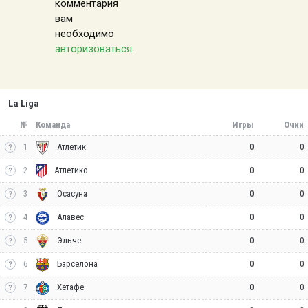
комментария
вам
необходимо
авторизоваться
.
La Liga
№
Команда
Игры
Очки
1
0
0
Атлетик
2
0
0
Атлетико
3
0
0
Осасуна
4
0
0
Алавес
5
0
0
Эльче
6
0
0
Барселона
7
0
0
Хетафе