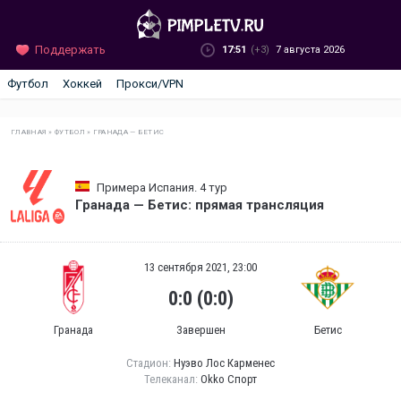
Поддержать
17:51
(+3)
7 августа 2026
Футбол
Хоккей
Прокси/VPN
ГЛАВНАЯ
»
ФУТБОЛ
»
ГРАНАДА — БЕТИС
Примера Испания. 4 тур
Гранада — Бетис: прямая трансляция
13 сентября 2021, 23:00
0:0 (0:0)
Гранада
Завершен
Бетис
Стадион:
Нуэво Лос Карменес
Телеканал:
Okko Спорт