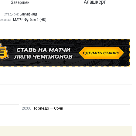
Алашкерт
Завершен
Стадион:
Блумфилд
еканал:
МАТЧ! Футбол 2 (HD)
20:00
Торпедо — Сочи