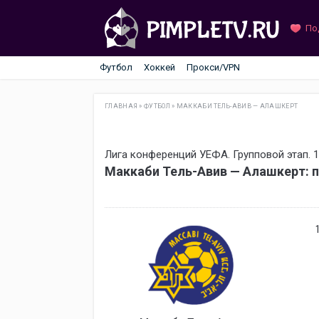
По
Футбол
Хоккей
Прокси/VPN
ГЛАВНАЯ
»
ФУТБОЛ
»
МАККАБИ ТЕЛЬ-АВИВ — АЛАШКЕРТ
Лига конференций УЕФА. Групповой этап. 1
Маккаби Тель-Авив — Алашкерт: 