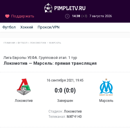
Поддержать
14:38
(+3)
7 августа 2026
Футбол
Хоккей
Прокси/VPN
ГЛАВНАЯ
»
ФУТБОЛ
»
ЛОКОМОТИВ — МАРСЕЛЬ
Лига Европы УЕФА. Групповой этап. 1 тур
Локомотив — Марсель: прямая трансляция
16 сентября 2021, 19:45
0:0 (0:0)
Локомотив
Завершен
Марсель
Стадион:
Локомотив
Телеканал:
МАТЧ! HD