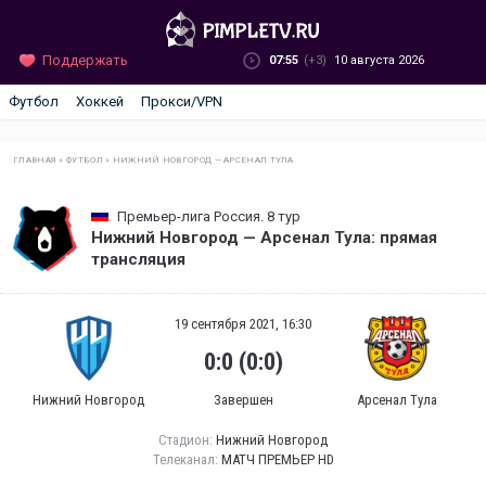
Поддержать
07:55
(+3)
10 августа 2026
Футбол
Хоккей
Прокси/VPN
ГЛАВНАЯ
»
ФУТБОЛ
»
НИЖНИЙ НОВГОРОД — АРСЕНАЛ ТУЛА
Премьер-лига Россия. 8 тур
Нижний Новгород — Арсенал Тула: прямая
трансляция
19 сентября 2021, 16:30
0:0 (0:0)
Нижний Новгород
Завершен
Арсенал Тула
Стадион:
Нижний Новгород
Телеканал:
МАТЧ ПРЕМЬЕР HD