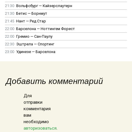
21:30
Вольфсбург — Кайзерслаутерн
21:30
Бетис — Борнмут
21:45
Нант — Ред Стар
22:00
Барселона — Ноттингем Форест
22:00
Гремио — Сан-Паулу
22:30
Эштрела — Спортинг
23:00
Удинезе — Барселона
Добавить комментарий
Для
отправки
комментария
вам
необходимо
авторизоваться
.