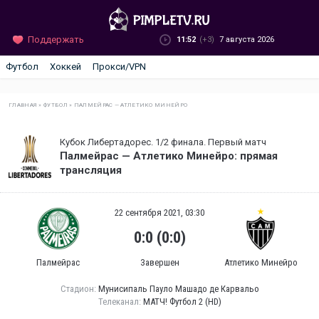
Поддержать
11:52
(+3)
7 августа 2026
Футбол
Хоккей
Прокси/VPN
ГЛАВНАЯ
»
ФУТБОЛ
»
ПАЛМЕЙРАС — АТЛЕТИКО МИНЕЙРО
Кубок Либертадорес. 1/2 финала. Первый матч
Палмейрас — Атлетико Минейро: прямая
трансляция
22 сентября 2021, 03:30
0:0 (0:0)
Палмейрас
Завершен
Атлетико Минейро
Стадион:
Мунисипаль Пауло Машадо де Карвальо
Телеканал:
МАТЧ! Футбол 2 (HD)