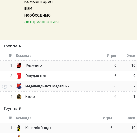
комментария
вам
необходимо
авторизоваться
.
Группа A
№
Команда
Игры
Очки
1
6
16
Фламенго
2
6
9
Эстудиантес
3
6
7
Индепендьенте Медельин
4
6
1
Куско
Группа B
№
Команда
Игры
Очки
1
6
10
Кокимбо Унидо