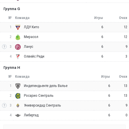
Группа G
№
Команда
Игры
Очки
1
6
12
ЛДУ Кито
2
6
12
Мирасол
3
6
9
Ланус
4
6
3
Олвейс Реди
Группа H
№
Команда
Игры
Очки
1
6
13
Индепендьенте дель Валье
2
6
13
Росарио Сентраль
3
6
9
Универсидад Сентраль
4
6
0
Либертад