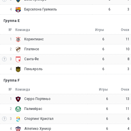
4
6
3
Барселона Гуаякиль
Группа E
№
Команда
Игры
Очки
1
6
11
Коринтианс
2
6
10
Платенсе
3
6
8
Санта-Фе
4
6
3
Пеньяроль
Группа F
№
Команда
Игры
Очки
1
6
13
Серро Портеньо
2
6
11
Палмейрас
3
6
6
Спортинг Кристал
4
6
4
Атлетико Хуниор