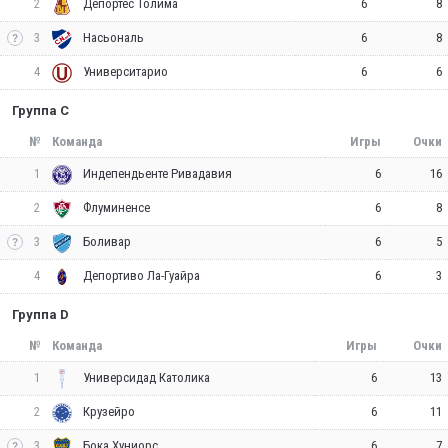
2
6
8
Депортес Толима
3
6
8
Насьональ
4
6
6
Университарио
Группа C
№
Команда
Игры
Очки
1
6
16
Индепендьенте Ривадавия
2
6
8
Флуминенсе
3
6
5
Боливар
4
6
3
Депортиво Ла-Гуайра
Группа D
№
Команда
Игры
Очки
1
6
13
Универсидад Католика
2
6
11
Крузейро
3
6
7
Бока Хуниорс