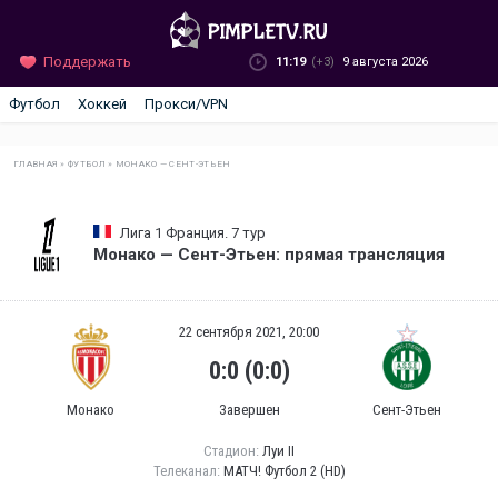
Поддержать
11:19
(+3)
9 августа 2026
Футбол
Хоккей
Прокси/VPN
ГЛАВНАЯ
»
ФУТБОЛ
»
МОНАКО — СЕНТ-ЭТЬЕН
Лига 1 Франция. 7 тур
Монако — Сент-Этьен: прямая трансляция
22 сентября 2021, 20:00
0:0 (0:0)
Монако
Завершен
Сент-Этьен
Стадион:
Луи II
Телеканал:
МАТЧ! Футбол 2 (HD)