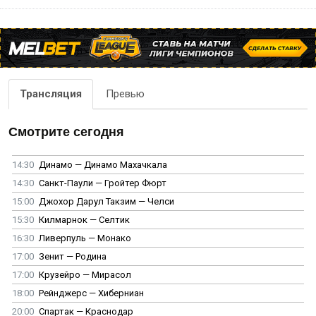
Трансляция
Превью
Смотрите сегодня
14:30
Динамо — Динамо Махачкала
14:30
Санкт-Паули — Гройтер Фюрт
15:00
Джохор Дарул Такзим — Челси
15:30
Килмарнок — Селтик
16:30
Ливерпуль — Монако
17:00
Зенит — Родина
17:00
Крузейро — Мирасол
18:00
Рейнджерс — Хиберниан
20:00
Спартак — Краснодар