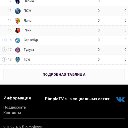
12
0
0
Париж
13
0
0
ПСЖ
14
0
0
Ланс
15
0
0
Ренн
16
0
0
Страсбур
17
0
0
Тулуза
18
0
0
Труа
ПОДРОБНАЯ ТАБЛИЦА
Информация
PimpleTV.ru в социальных сетях:
Поддержать
Контакты
2015-2026 © pimpletv.ru