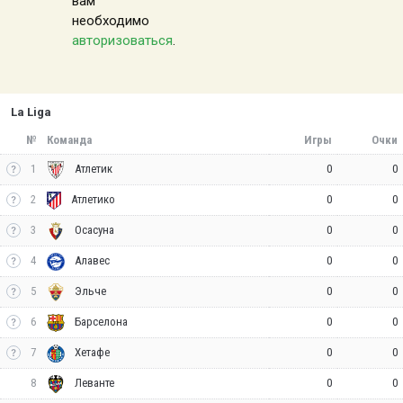
вам
необходимо
авторизоваться
.
La Liga
№
Команда
Игры
Очки
1
0
0
Атлетик
2
0
0
Атлетико
3
0
0
Осасуна
4
0
0
Алавес
5
0
0
Эльче
6
0
0
Барселона
7
0
0
Хетафе
8
0
0
Леванте