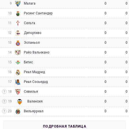
9
0
0
Малага
10
0
0
Расинг Сантандер
11
0
0
Сельта
12
0
0
Депортиво
13
0
0
Эспаньол
14
0
0
Райо Вальекано
15
0
0
Бетис
16
0
0
Реал Мадрид
17
0
0
Реал Сосьедад
18
0
0
Севилья
19
0
0
Валенсия
20
0
0
Вильярреал
ПОДРОБНАЯ ТАБЛИЦА