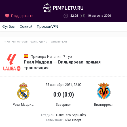
Поддержать
22:02
(+3)
10 августа 2026
Футбол
Хоккей
Прокси/VPN
ГЛАВНАЯ
»
ФУТБОЛ
»
РЕАЛ МАДРИД — ВИЛЬЯРРЕАЛ
Примера Испания. 7 тур
Реал Мадрид — Вильярреал: прямая
трансляция
25 сентября 2021, 22:00
0:0 (0:0)
Реал Мадрид
Завершен
Вильярреал
Стадион:
Сантьяго Бернабеу
Телеканал:
Okko Спорт