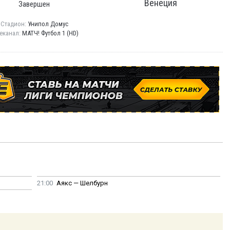
Венеция
Завершен
Стадион:
Унипол Домус
еканал:
МАТЧ! Футбол 1 (HD)
21:00
Аякс — Шелбурн