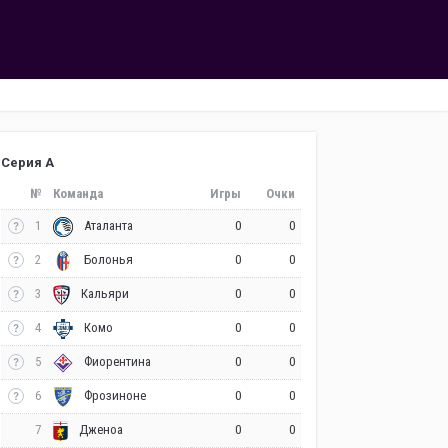
Серия А
№
Команда
Игры
Очки
1
0
0
Аталанта
2
0
0
Болонья
3
0
0
Кальяри
4
0
0
Комо
5
0
0
Фиорентина
6
0
0
Фрозиноне
7
0
0
Дженоа