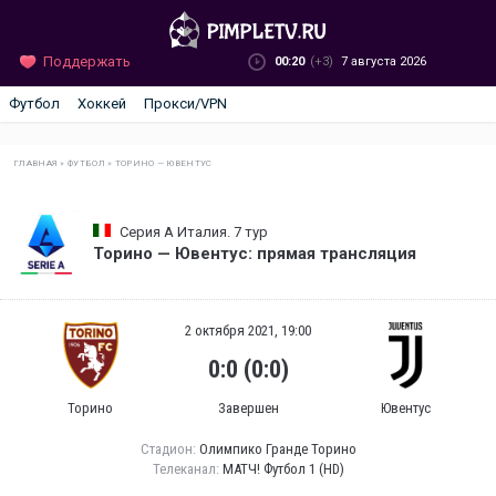
Поддержать
00:20
(+3)
7 августа 2026
Футбол
Хоккей
Прокси/VPN
ГЛАВНАЯ
»
ФУТБОЛ
»
ТОРИНО — ЮВЕНТУС
Серия А Италия. 7 тур
Торино — Ювентус: прямая трансляция
2 октября 2021, 19:00
0:0 (0:0)
Торино
Завершен
Ювентус
Стадион:
Олимпико Гранде Торино
Телеканал:
МАТЧ! Футбол 1 (HD)