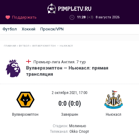
Поддержать
11:28
(+3)
8 августа 2026
Футбол
Хоккей
Прокси/VPN
ГЛАВНАЯ
»
ФУТБОЛ
»
ВУЛВЕРХЭМПТОН — НЬЮКАСЛ
Премьер-лига Англия. 7 тур
Вулверхэмптон — Ньюкасл: прямая
трансляция
2 октября 2021, 17:00
0:0 (0:0)
Вулверхэмптон
Завершен
Ньюкасл
Стадион:
Молинью
Телеканал:
Okko Спорт