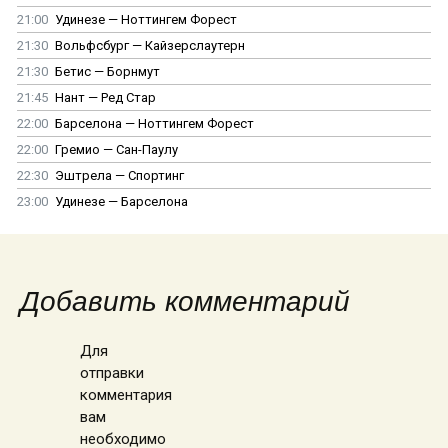
21:00
Удинезе — Ноттингем Форест
21:30
Вольфсбург — Кайзерслаутерн
21:30
Бетис — Борнмут
21:45
Нант — Ред Стар
22:00
Барселона — Ноттингем Форест
22:00
Гремио — Сан-Паулу
22:30
Эштрела — Спортинг
23:00
Удинезе — Барселона
Добавить комментарий
Для
отправки
комментария
вам
необходимо