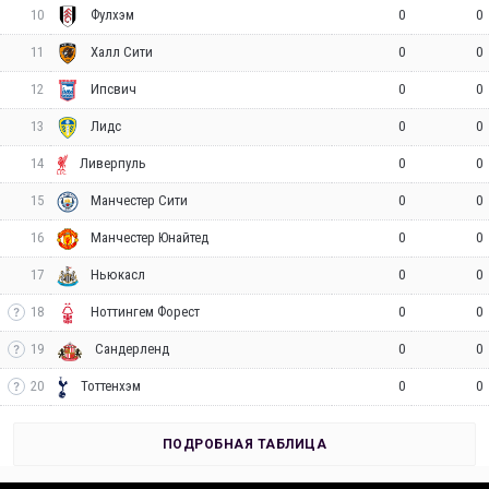
10
0
0
Фулхэм
11
0
0
Халл Сити
12
0
0
Ипсвич
13
0
0
Лидс
14
0
0
Ливерпуль
15
0
0
Манчестер Сити
16
0
0
Манчестер Юнайтед
17
0
0
Ньюкасл
18
0
0
Ноттингем Форест
19
0
0
Сандерленд
20
0
0
Тоттенхэм
ПОДРОБНАЯ ТАБЛИЦА