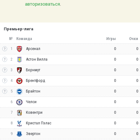
авторизоваться
.
Премьер-лига
№
Команда
Игры
Очки
1
0
0
Арсенал
2
0
0
Астон Вилла
3
0
0
Борнмут
4
0
0
Брентфорд
5
0
0
Брайтон
6
0
0
Челси
7
0
0
Ковентри
8
0
0
Кристал Пэлас
9
0
0
Эвертон