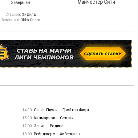
Манчестер Сити
Завершен
Стадион:
Энфилд
Телеканал:
Okko Спорт
14:30
Санкт-Паули — Гройтер Фюрт
15:30
Килмарнок — Селтик
17:00
Зенит — Родина
18:00
Рейнджерс — Хиберниан