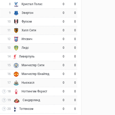
8
0
0
Кристал Пэлас
9
0
0
Эвертон
10
0
0
Фулхэм
11
0
0
Халл Сити
12
0
0
Ипсвич
13
0
0
Лидс
14
0
0
Ливерпуль
15
0
0
Манчестер Сити
16
0
0
Манчестер Юнайтед
17
0
0
Ньюкасл
18
0
0
Ноттингем Форест
19
0
0
Сандерленд
20
0
0
Тоттенхэм