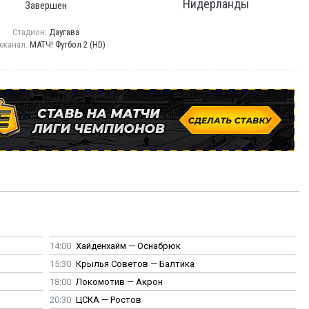
Нидерланды
Завершен
Стадион:
Даугава
еканал:
МАТЧ! Футбол 2 (HD)
14:00
Хайденхайм — Оснабрюк
15:30
Крылья Советов — Балтика
18:00
Локомотив — Акрон
20:30
ЦСКА — Ростов