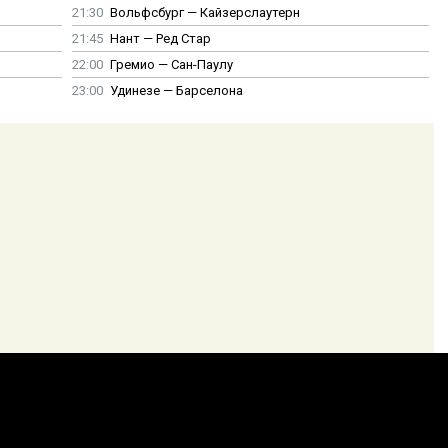
21:30
Вольфсбург — Кайзерслаутерн
21:45
Нант — Ред Стар
22:00
Гремио — Сан-Паулу
23:00
Удинезе — Барселона