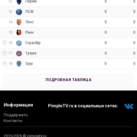
12
0
0
Париж
13
0
0
ПСЖ
14
0
0
Ланс
15
0
0
Ренн
16
0
0
Страсбур
17
0
0
Тулуза
18
0
0
Труа
ПОДРОБНАЯ ТАБЛИЦА
Информация
PimpleTV.ru в социальных сетях:
Поддержать
Контакты
2015-2026 © pimpletv.ru