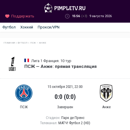
Поддержать
15:56
(+3)
9 августа 2026
Футбол
Хоккей
Прокси/VPN
ГЛАВНАЯ
»
ФУТБОЛ
»
ПСЖ — АНЖЕ
Лига 1 Франция. 10 тур
ПСЖ — Анже: прямая трансляция
15 октября 2021, 22:00
0:0 (0:0)
ПСЖ
Завершен
Анже
Стадион:
Парк де Пренс
Телеканал:
МАТЧ! Футбол 2 (HD)