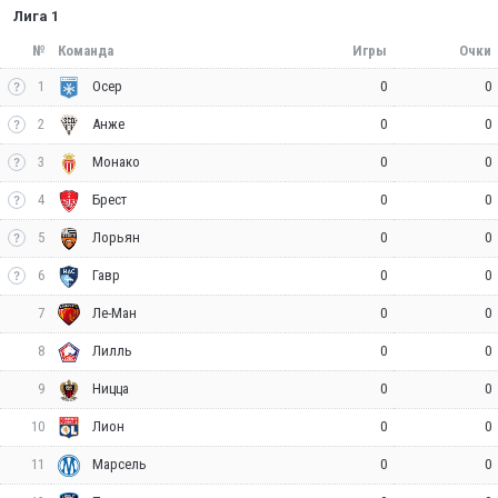
Лига 1
№
Команда
Игры
Очки
1
0
0
Осер
2
0
0
Анже
3
0
0
Монако
4
0
0
Брест
5
0
0
Лорьян
6
0
0
Гавр
7
0
0
Ле-Ман
8
0
0
Лилль
9
0
0
Ницца
10
0
0
Лион
11
0
0
Марсель