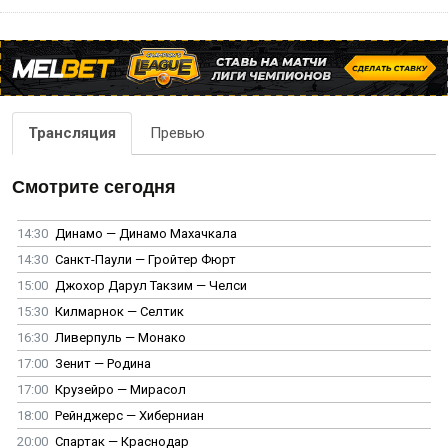
Трансляция
Превью
Смотрите сегодня
14:30
Динамо — Динамо Махачкала
14:30
Санкт-Паули — Гройтер Фюрт
15:00
Джохор Дарул Такзим — Челси
15:30
Килмарнок — Селтик
16:30
Ливерпуль — Монако
17:00
Зенит — Родина
17:00
Крузейро — Мирасол
18:00
Рейнджерс — Хиберниан
20:00
Спартак — Краснодар