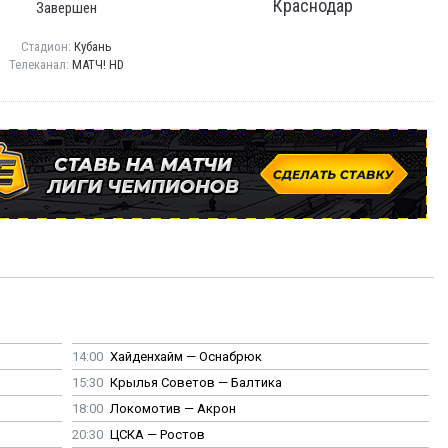
Краснодар
Завершен
Стадион:
Кубань
Телеканал:
МАТЧ! HD
14:00
Хайденхайм — Оснабрюк
15:30
Крылья Советов — Балтика
18:00
Локомотив — Акрон
20:30
ЦСКА — Ростов