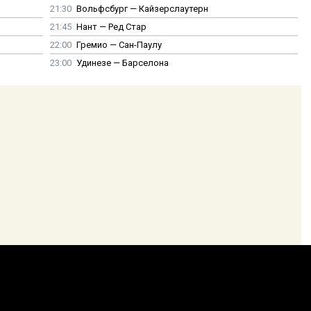
21:30
Вольфсбург — Кайзерслаутерн
21:45
Нант — Ред Стар
22:00
Гремио — Сан-Паулу
23:00
Удинезе — Барселона