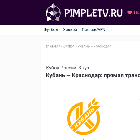
По
Футбол
Хоккей
Прокси/VPN
ГЛАВНАЯ
»
ФУТБОЛ
»
КУБАНЬ — КРАСНОДАР
Кубок России. 3 тур
Кубань — Краснодар: прямая тран