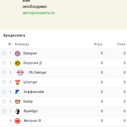
вам
необходимо
авторизоваться
.
Бундеслига
№
Команда
Игры
Очки
1
0
0
Бавария
2
0
0
Боруссия Д
3
0
0
РБ Лейпциг
4
0
0
Штутгарт
5
0
0
Хоффенхайм
6
0
0
Байер
7
0
0
Фрайбург
8
0
0
Айнтрахт Ф