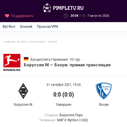
Поддержать
20:58
(+3)
7 августа 2026
Футбол
Хоккей
Прокси/VPN
ГЛАВНАЯ
»
ФУТБОЛ
»
БОРУССИЯ М — БОХУМ
Бундеслига Германия. 10 тур
Боруссия М — Бохум: прямая трансляция
31 октября 2021, 19:30
0:0 (0:0)
Боруссия М
Завершен
Бохум
Стадион:
Боруссия-Парк
Телеканал:
МАТЧ! Футбол 3 (HD)