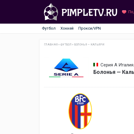
По
Футбол
Хоккей
Прокси/VPN
ГЛАВНАЯ
»
ФУТБОЛ
»
БОЛОНЬЯ — КАЛЬЯРИ
Серия А Италия.
Болонья — Каль