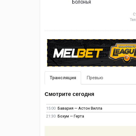
Болонья
С
Тел
Трансляция
Превью
Смотрите сегодня
15:00
Бавария — Астон Вилла
21:30
Бохум — Герта