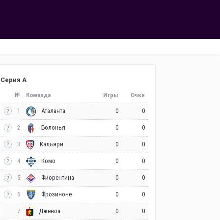
Серия А
№
Команда
Игры
Очки
1
0
0
Аталанта
2
0
0
Болонья
3
0
0
Кальяри
4
0
0
Комо
5
0
0
Фиорентина
6
0
0
Фрозиноне
7
0
0
Дженоа