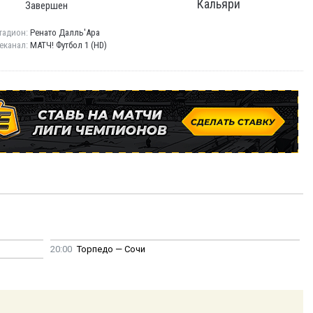
Кальяри
Завершен
тадион:
Ренато Далль'Ара
еканал:
МАТЧ! Футбол 1 (HD)
20:00
Торпедо — Сочи