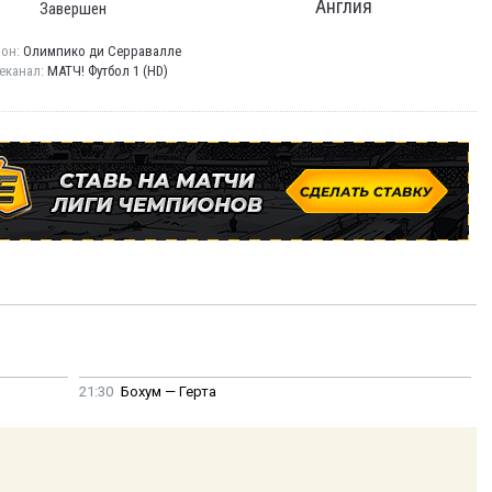
Англия
Завершен
ион:
Олимпико ди Серравалле
еканал:
МАТЧ! Футбол 1 (HD)
21:30
Бохум — Герта