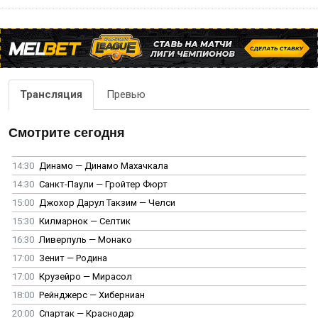
Трансляция
Превью
Смотрите сегодня
14:30
Динамо — Динамо Махачкала
14:30
Санкт-Паули — Гройтер Фюрт
15:00
Джохор Дарул Такзим — Челси
15:30
Килмарнок — Селтик
16:30
Ливерпуль — Монако
17:00
Зенит — Родина
17:00
Крузейро — Мирасол
18:00
Рейнджерс — Хиберниан
20:00
Спартак — Краснодар