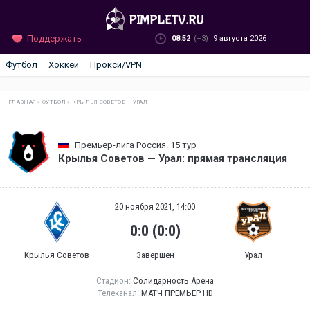
Поддержать
08:52
(+3)
9 августа 2026
Футбол
Хоккей
Прокси/VPN
ГЛАВНАЯ
»
ФУТБОЛ
»
КРЫЛЬЯ СОВЕТОВ — УРАЛ
Премьер-лига Россия. 15 тур
Крылья Советов — Урал: прямая трансляция
20 ноября 2021, 14:00
0:0 (0:0)
Крылья Советов
Завершен
Урал
Стадион:
Солидарность Арена
Телеканал:
МАТЧ ПРЕМЬЕР HD