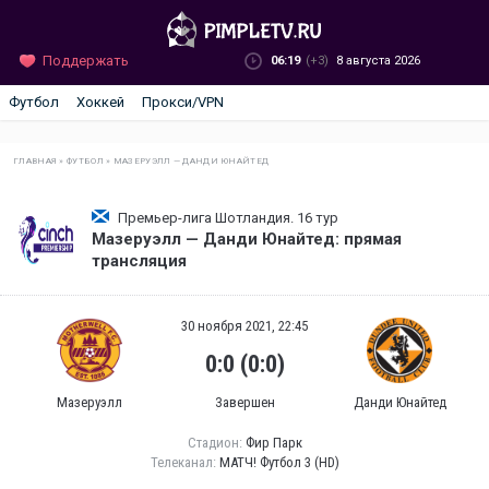
Поддержать
06:19
(+3)
8 августа 2026
Футбол
Хоккей
Прокси/VPN
ГЛАВНАЯ
»
ФУТБОЛ
»
МАЗЕРУЭЛЛ — ДАНДИ ЮНАЙТЕД
Премьер-лига Шотландия. 16 тур
Мазеруэлл — Данди Юнайтед: прямая
трансляция
30 ноября 2021, 22:45
0:0 (0:0)
Мазеруэлл
Завершен
Данди Юнайтед
Стадион:
Фир Парк
Телеканал:
МАТЧ! Футбол 3 (HD)