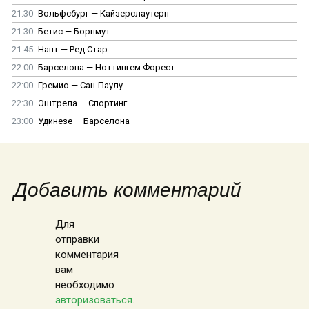
21:30
Вольфсбург — Кайзерслаутерн
21:30
Бетис — Борнмут
21:45
Нант — Ред Стар
22:00
Барселона — Ноттингем Форест
22:00
Гремио — Сан-Паулу
22:30
Эштрела — Спортинг
23:00
Удинезе — Барселона
Добавить комментарий
Для
отправки
комментария
вам
необходимо
авторизоваться
.