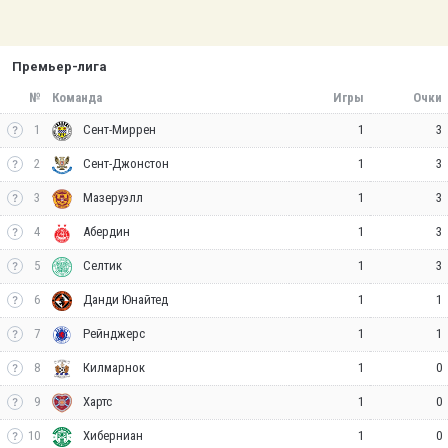
Премьер-лига
№
Команда
Игры
Очки
1
1
3
Сент-Миррен
2
1
3
Сент-Джонстон
3
1
3
Мазеруэлл
4
1
3
Абердин
5
1
3
Селтик
6
1
1
Данди Юнайтед
7
1
1
Рейнджерс
8
1
0
Килмарнок
9
1
0
Хартс
10
1
0
Хиберниан