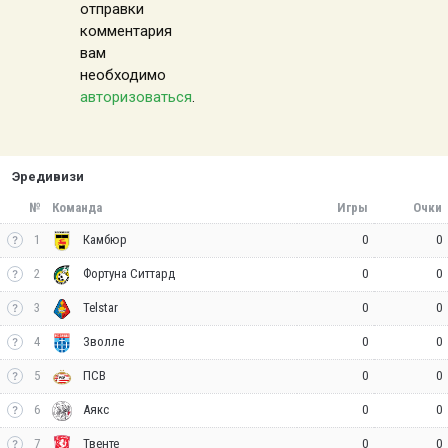
отправки
комментария
вам
необходимо
авторизоваться
.
Эредивизи
№
Команда
Игры
Очки
1
0
0
Камбюр
2
0
0
Фортуна Ситтард
3
0
0
Telstar
4
0
0
Зволле
5
0
0
ПСВ
6
0
0
Аякс
7
0
0
Твенте