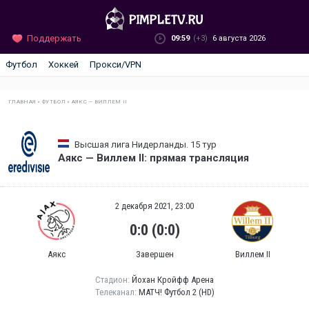
Поддержать
09:59
(+3)
6 августа 2026
Футбол
Хоккей
Прокси/VPN
ГЛАВНАЯ
»
ФУТБОЛ
»
АЯКС — ВИЛЛЕМ II
Высшая лига Нидерланды. 15 тур
Аякс — Виллем II: прямая трансляция
2 декабря 2021, 23:00
0:0 (0:0)
Аякс
Завершен
Виллем II
Стадион:
Йохан Кройфф Арена
Телеканал:
МАТЧ! Футбол 2 (HD)