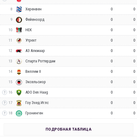
8
0
0
Херенвен
9
0
0
Фейеноорд
10
0
0
НЕК
11
0
0
Утрехт
12
0
0
АЗ Алкмаар
13
0
0
Спарта Роттердам
14
0
0
Виллем II
15
0
0
Эксельсиор
16
0
0
ADO Den Haag
17
0
0
Гоу Эхед Иглс
18
0
0
Гронинген
ПОДРОБНАЯ ТАБЛИЦА