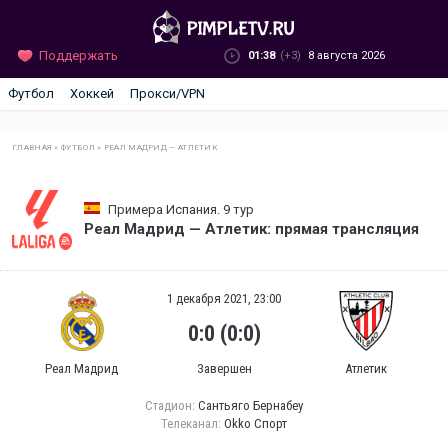
Поддержать
01:38
(+3)
8 августа 2026
Футбол
Хоккей
Прокси/VPN
ГЛАВНАЯ
»
ФУТБОЛ
»
РЕАЛ МАДРИД — АТЛЕТИК
Примера Испания. 9 тур
Реал Мадрид — Атлетик: прямая трансляция
1 декабря 2021, 23:00
0:0 (0:0)
Реал Мадрид
Завершен
Атлетик
Стадион:
Сантьяго Бернабеу
Телеканал:
Okko Спорт