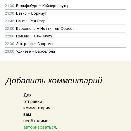
21:30
Вольфсбург — Кайзерслаутерн
21:30
Бетис — Борнмут
21:45
Нант — Ред Стар
22:00
Барселона — Ноттингем Форест
22:00
Гремио — Сан-Паулу
22:30
Эштрела — Спортинг
23:00
Удинезе — Барселона
Добавить комментарий
Для
отправки
комментария
вам
необходимо
авторизоваться
.