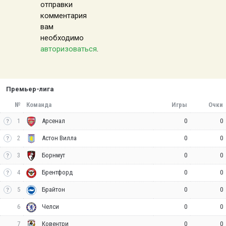
отправки
комментария
вам
необходимо
авторизоваться
.
Премьер-лига
№
Команда
Игры
Очки
1
0
0
Арсенал
2
0
0
Астон Вилла
3
0
0
Борнмут
4
0
0
Брентфорд
5
0
0
Брайтон
6
0
0
Челси
7
0
0
Ковентри