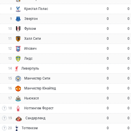
8
0
0
Кристал Пэлас
9
0
0
Эвертон
10
0
0
Фулхэм
11
0
0
Халл Сити
12
0
0
Ипсвич
13
0
0
Лидс
14
0
0
Ливерпуль
15
0
0
Манчестер Сити
16
0
0
Манчестер Юнайтед
17
0
0
Ньюкасл
18
0
0
Ноттингем Форест
19
0
0
Сандерленд
20
0
0
Тоттенхэм