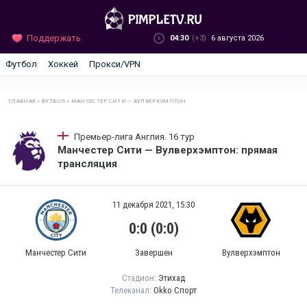
Поддержать
04:30
(+3)
6 августа 2026
Футбол
Хоккей
Прокси/VPN
ГЛАВНАЯ
»
ФУТБОЛ
»
МАНЧЕСТЕР СИТИ — ВУЛВЕРХЭМПТОН
Премьер-лига Англия. 16 тур
Манчестер Сити — Вулверхэмптон: прямая
трансляция
11 декабря 2021, 15:30
0:0 (0:0)
Манчестер Сити
Завершен
Вулверхэмптон
Стадион:
Этихад
Телеканал:
Okko Спорт