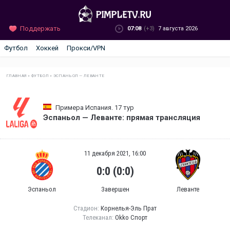
Поддержать
07:08
(+3)
7 августа 2026
Футбол
Хоккей
Прокси/VPN
ГЛАВНАЯ
»
ФУТБОЛ
»
ЭСПАНЬОЛ — ЛЕВАНТЕ
Примера Испания. 17 тур
Эспаньол — Леванте: прямая трансляция
11 декабря 2021, 16:00
0:0 (0:0)
Эспаньол
Завершен
Леванте
Стадион:
Корнелья-Эль Прат
Телеканал:
Okko Спорт