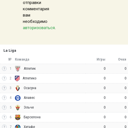
отправки
комментария
вам
необходимо
авторизоваться
.
La Liga
№
Команда
Игры
Очки
1
0
0
Атлетик
2
0
0
Атлетико
3
0
0
Осасуна
4
0
0
Алавес
5
0
0
Эльче
6
0
0
Барселона
7
0
0
Хетафе