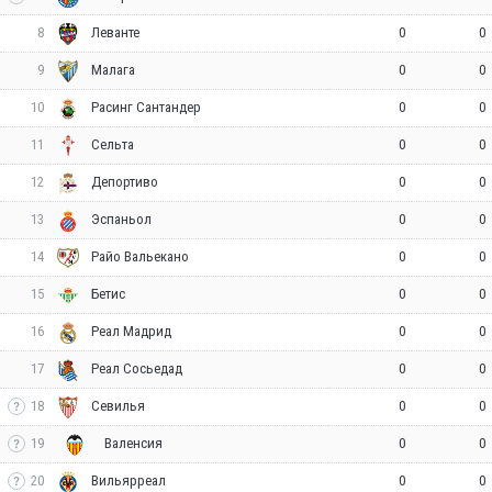
8
0
0
Леванте
9
0
0
Малага
10
0
0
Расинг Сантандер
11
0
0
Сельта
12
0
0
Депортиво
13
0
0
Эспаньол
14
0
0
Райо Вальекано
15
0
0
Бетис
16
0
0
Реал Мадрид
17
0
0
Реал Сосьедад
18
0
0
Севилья
19
0
0
Валенсия
20
0
0
Вильярреал