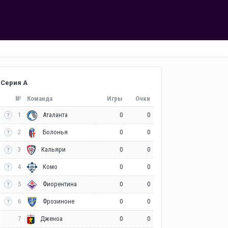
Серия А
№
Команда
Игры
Очки
1
0
0
Аталанта
2
0
0
Болонья
3
0
0
Кальяри
4
0
0
Комо
5
0
0
Фиорентина
6
0
0
Фрозиноне
7
0
0
Дженоа