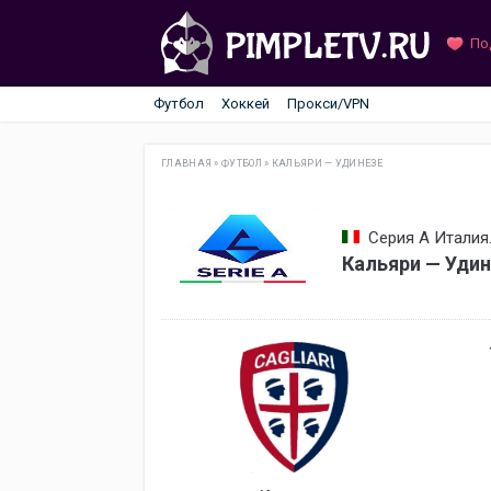
По
Футбол
Хоккей
Прокси/VPN
ГЛАВНАЯ
»
ФУТБОЛ
»
КАЛЬЯРИ — УДИНЕЗЕ
Серия А Италия.
Кальяри — Удин