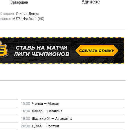
Удинезе
Завершен
Стадион:
Унипол Домус
еканал:
МАТЧ! Футбол 1 (HD)
15:00
Челси — Милан
16:30
Байер — Севилья
18:00
Шальке 04 — Аталанта
20:30
ЦСКА — Ростов