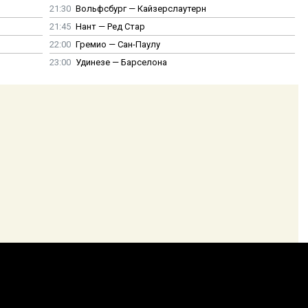
21:30
Вольфсбург — Кайзерслаутерн
21:45
Нант — Ред Стар
22:00
Гремио — Сан-Паулу
23:00
Удинезе — Барселона