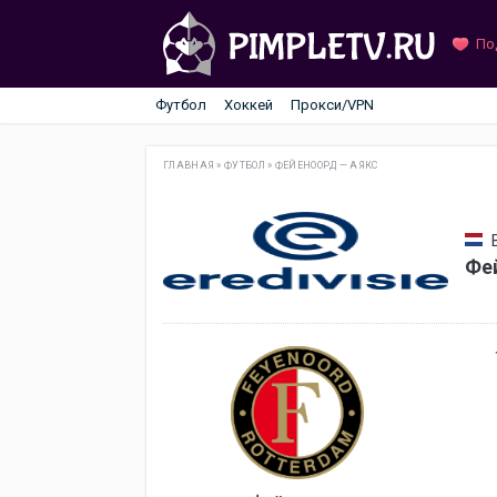
По
Футбол
Хоккей
Прокси/VPN
ГЛАВНАЯ
»
ФУТБОЛ
»
ФЕЙЕНООРД — АЯКС
Фе