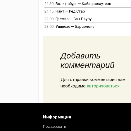
21:30
Вольфсбург — Кайзерслаутерн
21:45
Нант — Ред Стар
22:00
Гремио — Сан-Паулу
23:00
Удинезе — Барселона
Добавить
комментарий
Для отправки комментария вам
необходимо
авторизоваться
.
Информация
Поддержать