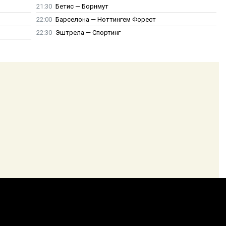
21:30
Бетис — Борнмут
22:00
Барселона — Ноттингем Форест
22:30
Эштрела — Спортинг