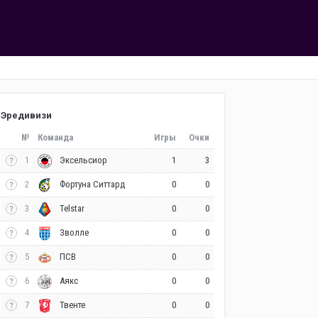
Эредивизи
№
Команда
Игры
Очки
1
1
3
Эксельсиор
2
0
0
Фортуна Ситтард
3
0
0
Telstar
4
0
0
Зволле
5
0
0
ПСВ
6
0
0
Аякс
7
0
0
Твенте