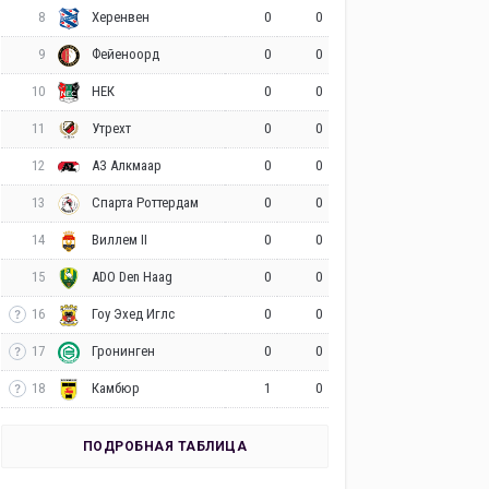
8
0
0
Херенвен
9
0
0
Фейеноорд
10
0
0
НЕК
11
0
0
Утрехт
12
0
0
АЗ Алкмаар
13
0
0
Спарта Роттердам
14
0
0
Виллем II
15
0
0
ADO Den Haag
16
0
0
Гоу Эхед Иглс
17
0
0
Гронинген
18
1
0
Камбюр
ПОДРОБНАЯ ТАБЛИЦА