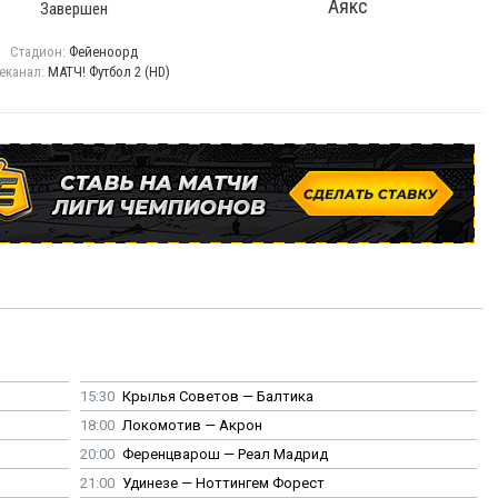
Аякс
Завершен
Стадион:
Фейеноорд
еканал:
МАТЧ! Футбол 2 (HD)
15:30
Крылья Советов — Балтика
18:00
Локомотив — Акрон
20:00
Ференцварош — Реал Мадрид
21:00
Удинезе — Ноттингем Форест