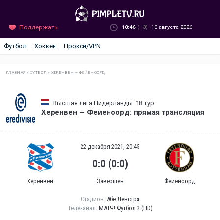
Поддержать
10:46
(+3)
10 августа 2026
Футбол
Хоккей
Прокси/VPN
ГЛАВНАЯ
»
ФУТБОЛ
»
ХЕРЕНВЕН — ФЕЙЕНООРД
Высшая лига Нидерланды. 18 тур
Херенвен — Фейеноорд: прямая трансляция
22 декабря 2021, 20:45
0:0 (0:0)
Херенвен
Завершен
Фейеноорд
Стадион:
Абе Ленстра
Телеканал:
МАТЧ! Футбол 2 (HD)