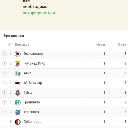
вам
необходимо
авторизоваться
.
Эредивизи
№
Команда
Игры
Очки
1
1
3
Эксельсиор
2
1
3
Гоу Эхед Иглс
3
1
3
Аякс
4
1
3
АЗ Алкмаар
5
1
3
Telstar
6
1
3
Гронинген
7
1
3
Херенвен
8
1
3
Фейеноорд