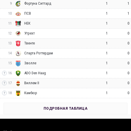
9
1
1
Фортуна Ситтард
10
1
1
ПСВ
11
1
0
НЕК
12
1
0
Утрехт
13
1
0
Твенте
14
1
0
Спарта Роттердам
15
1
0
Зволле
16
1
0
ADO Den Haag
17
1
0
Виллем II
18
1
0
Камбюр
ПОДРОБНАЯ ТАБЛИЦА