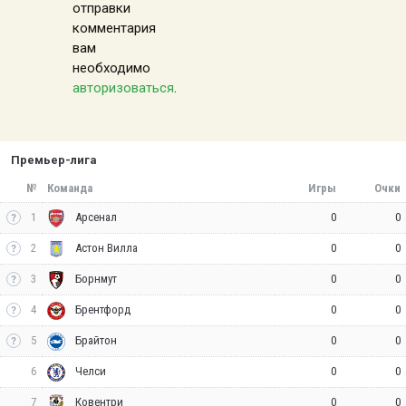
отправки
комментария
вам
необходимо
авторизоваться
.
Премьер-лига
№
Команда
Игры
Очки
1
0
0
Арсенал
2
0
0
Астон Вилла
3
0
0
Борнмут
4
0
0
Брентфорд
5
0
0
Брайтон
6
0
0
Челси
7
0
0
Ковентри