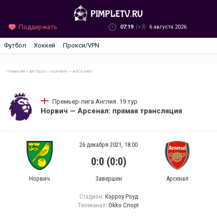
Поддержать
07:19
(+3)
6 августа 2026
Футбол
Хоккей
Прокси/VPN
ГЛАВНАЯ
»
ФУТБОЛ
»
НОРВИЧ — АРСЕНАЛ
Премьер-лига Англия. 19 тур
Норвич — Арсенал: прямая трансляция
26 декабря 2021, 18:00
0:0 (0:0)
Норвич
Завершен
Арсенал
Стадион:
Кэрроу Роуд
Телеканал:
Okko Спорт