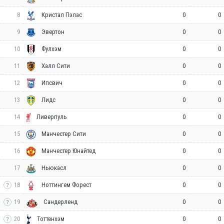
8
0
0
Кристал Пэлас
9
0
0
Эвертон
10
0
0
Фулхэм
11
0
0
Халл Сити
12
0
0
Ипсвич
13
0
0
Лидс
14
0
0
Ливерпуль
15
0
0
Манчестер Сити
16
0
0
Манчестер Юнайтед
17
0
0
Ньюкасл
18
0
0
Ноттингем Форест
19
0
0
Сандерленд
20
0
0
Тоттенхэм