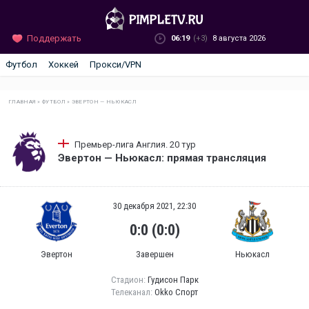
Поддержать
06:19
(+3)
8 августа 2026
Футбол
Хоккей
Прокси/VPN
ГЛАВНАЯ
»
ФУТБОЛ
»
ЭВЕРТОН — НЬЮКАСЛ
Премьер-лига Англия. 20 тур
Эвертон — Ньюкасл: прямая трансляция
30 декабря 2021, 22:30
0:0 (0:0)
Эвертон
Завершен
Ньюкасл
Стадион:
Гудисон Парк
Телеканал:
Okko Спорт