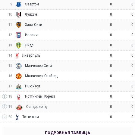
9
0
0
Эвертон
10
0
0
Фулхэм
11
0
0
Халл Сити
12
0
0
Ипсвич
13
0
0
Лидс
14
0
0
Ливерпуль
15
0
0
Манчестер Сити
16
0
0
Манчестер Юнайтед
17
0
0
Ньюкасл
18
0
0
Ноттингем Форест
19
0
0
Сандерленд
20
0
0
Тоттенхэм
ПОДРОБНАЯ ТАБЛИЦА