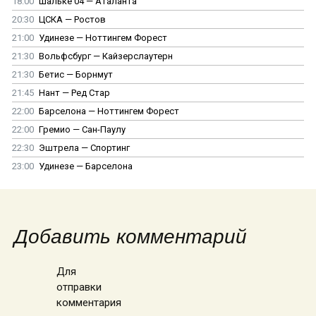
18:00
Шальке 04 — Аталанта
20:30
ЦСКА — Ростов
21:00
Удинезе — Ноттингем Форест
21:30
Вольфсбург — Кайзерслаутерн
21:30
Бетис — Борнмут
21:45
Нант — Ред Стар
22:00
Барселона — Ноттингем Форест
22:00
Гремио — Сан-Паулу
22:30
Эштрела — Спортинг
23:00
Удинезе — Барселона
Добавить комментарий
Для
отправки
комментария