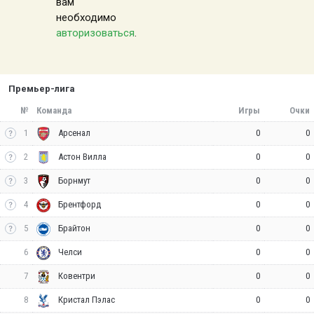
вам
необходимо
авторизоваться
.
Премьер-лига
№
Команда
Игры
Очки
1
0
0
Арсенал
2
0
0
Астон Вилла
3
0
0
Борнмут
4
0
0
Брентфорд
5
0
0
Брайтон
6
0
0
Челси
7
0
0
Ковентри
8
0
0
Кристал Пэлас