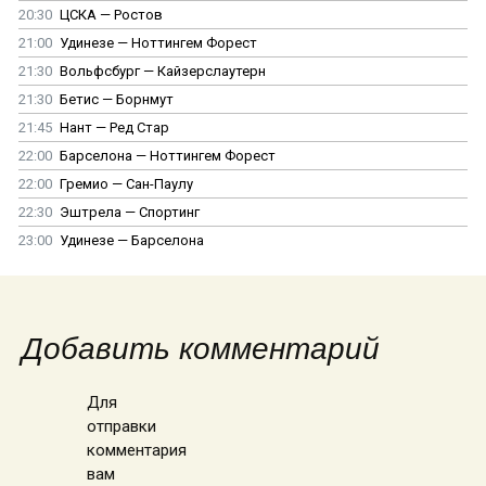
20:30
ЦСКА — Ростов
21:00
Удинезе — Ноттингем Форест
21:30
Вольфсбург — Кайзерслаутерн
21:30
Бетис — Борнмут
21:45
Нант — Ред Стар
22:00
Барселона — Ноттингем Форест
22:00
Гремио — Сан-Паулу
22:30
Эштрела — Спортинг
23:00
Удинезе — Барселона
Добавить комментарий
Для
отправки
комментария
вам