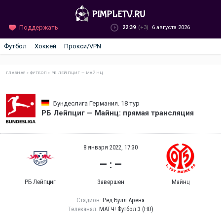
Поддержать
22:39
(+3)
6 августа 2026
Футбол
Хоккей
Прокси/VPN
ГЛАВНАЯ
»
ФУТБОЛ
»
РБ ЛЕЙПЦИГ — МАЙНЦ
Бундеслига Германия. 18 тур
РБ Лейпциг — Майнц: прямая трансляция
8 января 2022, 17:30
— : —
РБ Лейпциг
Завершен
Майнц
Стадион:
Ред Булл Арена
Телеканал:
МАТЧ! Футбол 3 (HD)