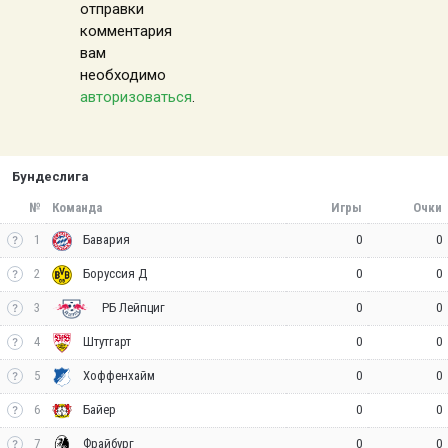
отправки
комментария
вам
необходимо
авторизоваться
.
Бундеслига
№
Команда
Игры
Очки
1
0
0
Бавария
2
0
0
Боруссия Д
3
0
0
РБ Лейпциг
4
0
0
Штутгарт
5
0
0
Хоффенхайм
6
0
0
Байер
7
0
0
Фрайбург