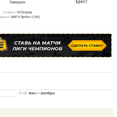
Брест
Завершен
Стадион:
Ля Божуар
еканал:
МАТЧ! Футбол 2 (HD)
21:00
Аякс — Шелбурн