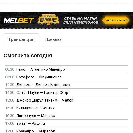
Трансляция
Превью
Смотрите сегодня
00:30
Ремо — Атлетико Минейро
03:00
Ботафого — Флуминенсе
14:30
Динамо — Динамо Махачкала
14:30
Санкт-Паули — Гройтер Фюрт
15:00
Джохор Дарул Такзим — Челси
15:30
Килмарнок — Селтик
16:30
Ливерпуль — Монако
17:00
Зенит — Родина
17:00
Крузейро — Мирасол