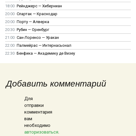
18:00
Рейнджерс — Хиберниан
20:00
Спартак — Краснодар
20:00
Порту — Алверка
20:30
Рубин — Оренбург
21:00
Сан-Лоренсо — Уракан
22:00
Палмейрас — Интернасьонал
22:30
Бенфика — Академику де Визеу
Добавить комментарий
Для
отправки
комментария
вам
необходимо
авторизоваться
.