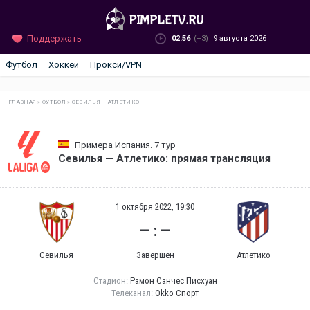
Поддержать
02:56
(+3)
9 августа 2026
Футбол
Хоккей
Прокси/VPN
ГЛАВНАЯ
»
ФУТБОЛ
»
СЕВИЛЬЯ — АТЛЕТИКО
Примера Испания. 7 тур
Севилья — Атлетико: прямая трансляция
1 октября 2022, 19:30
— : —
Севилья
Завершен
Атлетико
Стадион:
Рамон Санчес Писхуан
Телеканал:
Okko Спорт