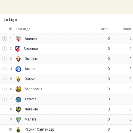
La Liga
№
Команда
Игры
Очки
1
0
0
Атлетик
2
0
0
Атлетико
3
0
0
Осасуна
4
0
0
Алавес
5
0
0
Эльче
6
0
0
Барселона
7
0
0
Хетафе
8
0
0
Леванте
9
0
0
Малага
10
0
0
Расинг Сантандер