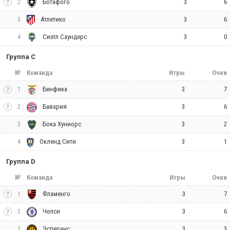
2
3
6
Ботафого
3
3
6
Атлетико
4
3
0
Сиэтл Саундерс
Группа C
№
Команда
Игры
Очки
1
3
7
Бенфика
2
3
6
Бавария
3
3
2
Бока Хуниорс
4
3
1
Окленд Сити
Группа D
№
Команда
Игры
Очки
1
3
7
Фламенго
2
3
6
Челси
3
3
3
Эсперанс