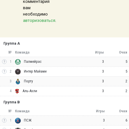
комментария
вам
необходимо
авторизоваться
.
Группа A
№
Команда
Игры
Очки
1
3
5
Палмейрас
2
3
5
Интер Майами
3
3
2
Порту
4
3
2
Аль-Ахли
Группа B
№
Команда
Игры
Очки
1
3
6
ПСЖ