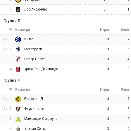
4
3
1
Лос-Анджелес
Группа E
№
Команда
Игры
Очки
1
3
7
Интер
2
3
5
Монтеррей
3
3
4
Ривер Плейт
4
3
0
Урава Ред Даймондс
Группа F
№
Команда
Игры
Очки
1
3
7
Боруссия Д
2
3
5
Флуминенсе
3
3
4
Мамелоди Сандаунз
4
3
0
Ульсан Хёндэ