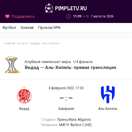
Поддержать
11:39
(+3)
7 августа 2026
Футбол
Хоккей
Прокси/VPN
ГЛАВНАЯ
»
ФУТБОЛ
»
ВИДАД — АЛЬ-ХИЛЯЛЬ
Клубный чемпионат мира. 1/4 финала
Видад — Аль-Хиляль: прямая трансляция
4 февраля 2023, 17:30
— : —
Видад
Завершен
Аль-Хиляль
Стадион:
Принц Мула Абдулла
Телеканал:
МАТЧ! Футбол 2 (HD)