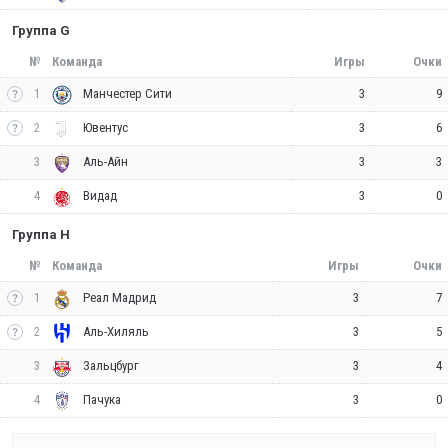
Группа G
№
Команда
Игры
Очки
1
3
9
Манчестер Сити
2
3
6
Ювентус
3
3
3
Аль-Айн
4
3
0
Видад
Группа H
№
Команда
Игры
Очки
1
3
7
Реал Мадрид
2
3
5
Аль-Хиляль
3
3
4
Зальцбург
4
3
0
Пачука