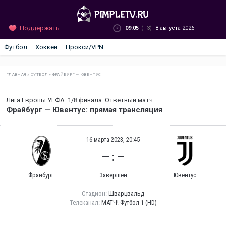
Поддержать
09:05
(+3)
8 августа 2026
Футбол
Хоккей
Прокси/VPN
ГЛАВНАЯ
»
ФУТБОЛ
»
ФРАЙБУРГ — ЮВЕНТУС
Лига Европы УЕФА. 1/8 финала. Ответный матч
Фрайбург — Ювентус: прямая трансляция
16 марта 2023, 20:45
— : —
Фрайбург
Завершен
Ювентус
Стадион:
Шварцвальд
Телеканал:
МАТЧ! Футбол 1 (HD)