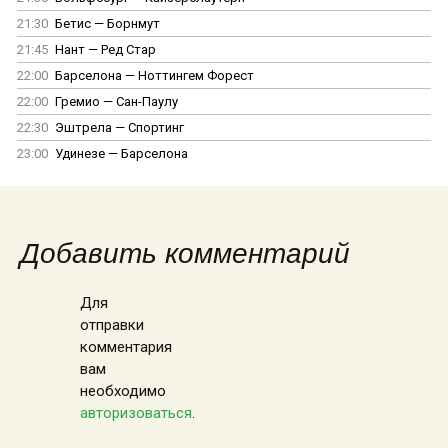
21:30
Бетис — Борнмут
21:45
Нант — Ред Стар
22:00
Барселона — Ноттингем Форест
22:00
Гремио — Сан-Паулу
22:30
Эштрела — Спортинг
23:00
Удинезе — Барселона
Добавить комментарий
Для
отправки
комментария
вам
необходимо
авторизоваться
.