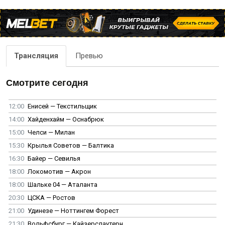
Трансляция
Превью
Смотрите сегодня
12:00
Енисей — Текстильщик
14:00
Хайденхайм — Оснабрюк
15:00
Челси — Милан
15:30
Крылья Советов — Балтика
16:30
Байер — Севилья
18:00
Локомотив — Акрон
18:00
Шальке 04 — Аталанта
20:30
ЦСКА — Ростов
21:00
Удинезе — Ноттингем Форест
21:30
Вольфсбург — Кайзерслаутерн