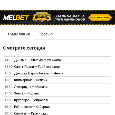
Трансляция
Превью
Смотрите сегодня
14:30
Динамо — Динамо Махачкала
14:30
Санкт-Паули — Гройтер Фюрт
15:00
Джохор Дарул Такзим — Челси
15:30
Килмарнок — Селтик
16:30
Ливерпуль — Монако
17:00
Зенит — Родина
17:00
Крузейро — Мирасол
18:00
Рейнджерс — Хиберниан
20:00
Спартак — Краснодар