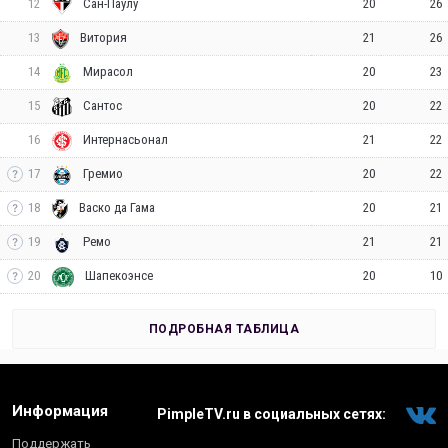
12
20
26
Сан-Паулу
13
21
26
Витория
14
20
23
Мирасол
15
20
22
Сантос
16
21
22
Интернасьонал
17
20
22
Гремио
18
20
21
Васко да Гама
19
21
21
Ремо
20
20
10
Шапекоэнсе
ПОДРОБНАЯ ТАБЛИЦА
Информация
PimpleTV.ru в социальных сетях:
Поддержать