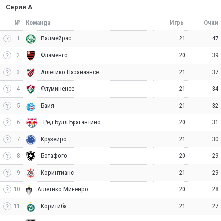
Серия А
№
Команда
Игры
Очки
1
21
47
Палмейрас
2
20
39
Фламенго
3
21
37
Атлетико Паранаэнсе
4
21
34
Флуминенсе
5
21
32
Баия
6
20
31
Ред Булл Брагантино
7
21
30
Крузейро
8
20
29
Ботафого
9
21
29
Коринтианс
10
20
28
Атлетико Минейро
11
21
27
Коритиба