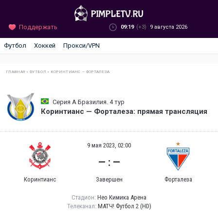
Поддержать
09:19
(+3)
9 августа 2026
Футбол
Хоккей
Прокси/VPN
ГЛАВНАЯ
»
ФУТБОЛ
»
КОРИНТИАНС — ФОРТАЛЕЗА
Серия А Бразилия. 4 тур
Коринтианс — Форталеза: прямая трансляция
9 мая 2023, 02:00
— : —
Коринтианс
Завершен
Форталеза
Стадион:
Нео Кимика Арена
Телеканал:
МАТЧ! Футбол 2 (HD)