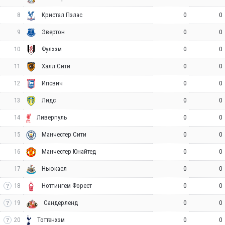
8
0
0
Кристал Пэлас
9
0
0
Эвертон
10
0
0
Фулхэм
11
0
0
Халл Сити
12
0
0
Ипсвич
13
0
0
Лидс
14
0
0
Ливерпуль
15
0
0
Манчестер Сити
16
0
0
Манчестер Юнайтед
17
0
0
Ньюкасл
18
0
0
Ноттингем Форест
19
0
0
Сандерленд
20
0
0
Тоттенхэм