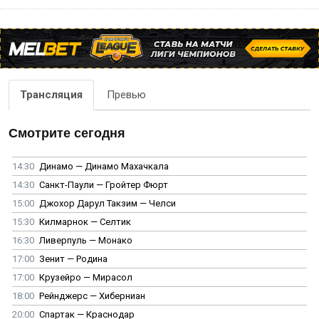
Трансляция
Превью
Смотрите сегодня
14:30
Динамо — Динамо Махачкала
14:30
Санкт-Паули — Гройтер Фюрт
15:00
Джохор Дарул Такзим — Челси
15:30
Килмарнок — Селтик
16:30
Ливерпуль — Монако
17:00
Зенит — Родина
17:00
Крузейро — Мирасол
18:00
Рейнджерс — Хиберниан
20:00
Спартак — Краснодар