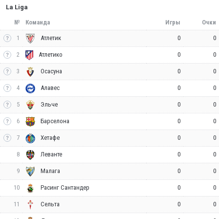
La Liga
№
Команда
Игры
Очки
1
0
0
Атлетик
2
0
0
Атлетико
3
0
0
Осасуна
4
0
0
Алавес
5
0
0
Эльче
6
0
0
Барселона
7
0
0
Хетафе
8
0
0
Леванте
9
0
0
Малага
10
0
0
Расинг Сантандер
11
0
0
Сельта