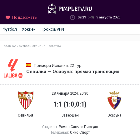
Поддержать
09:21
(+3)
9 августа 2026
Футбол
Хоккей
Прокси/VPN
ГЛАВНАЯ
»
ФУТБОЛ
»
СЕВИЛЬЯ — ОСАСУНА
Примера Испания. 22 тур
Севилья — Осасуна: прямая трансляция
28 января 2024, 20:30
1:1 (1:0,0:1)
Севилья
Завершен
Осасуна
Стадион:
Рамон Санчес Писхуан
Телеканал:
Okko Спорт