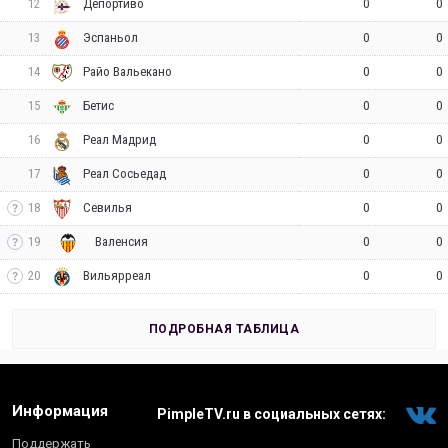
12
0
0
Депортиво
13
0
0
Эспаньол
14
0
0
Райо Вальекано
15
0
0
Бетис
16
0
0
Реал Мадрид
17
0
0
Реал Сосьедад
18
0
0
Севилья
19
0
0
Валенсия
20
0
0
Вильярреал
ПОДРОБНАЯ ТАБЛИЦА
Информация
PimpleTV.ru в социальных сетях:
Поддержать