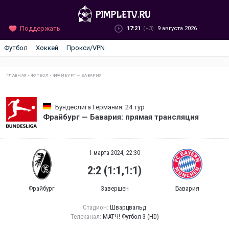
Поддержать
17:21
(+3)
9 августа 2026
Футбол
Хоккей
Прокси/VPN
ГЛАВНАЯ
»
ФУТБОЛ
»
ФРАЙБУРГ — БАВАРИЯ
Бундеслига Германия. 24 тур
Фрайбург — Бавария: прямая трансляция
1 марта 2024, 22:30
2:2 (1:1,1:1)
Фрайбург
Завершен
Бавария
Стадион:
Шварцвальд
Телеканал:
МАТЧ! Футбол 3 (HD)