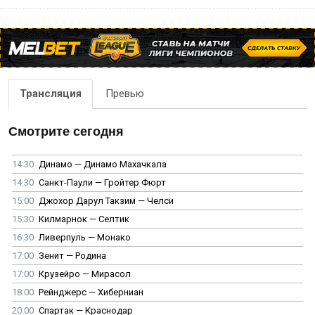
Трансляция
Превью
Смотрите сегодня
14:30
Динамо — Динамо Махачкала
14:30
Санкт-Паули — Гройтер Фюрт
15:00
Джохор Дарул Такзим — Челси
15:30
Килмарнок — Селтик
16:30
Ливерпуль — Монако
17:00
Зенит — Родина
17:00
Крузейро — Мирасол
18:00
Рейнджерс — Хиберниан
20:00
Спартак — Краснодар