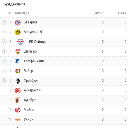
Бундеслига
№
Команда
Игры
Очки
1
0
0
Бавария
2
0
0
Боруссия Д
3
0
0
РБ Лейпциг
4
0
0
Штутгарт
5
0
0
Хоффенхайм
6
0
0
Байер
7
0
0
Фрайбург
8
0
0
Айнтрахт Ф
9
0
0
Аугсбург
10
0
0
Майнц
11
0
0
Унион